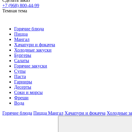
Сделать заказ
+7 (968) 800-44-99
Темная тема
Горячие блюда
Пицца
Мангал
Хачапури и фокачча
Холодные закуски
Бургеры
Салаты
Горячие закуски
Супы
Паста
Гарниры
Десерты
Соки и морсы
Фреши
Вода
Горячие блюда
Пицца
Мангал
Хачапури и фокачча
Холодные з