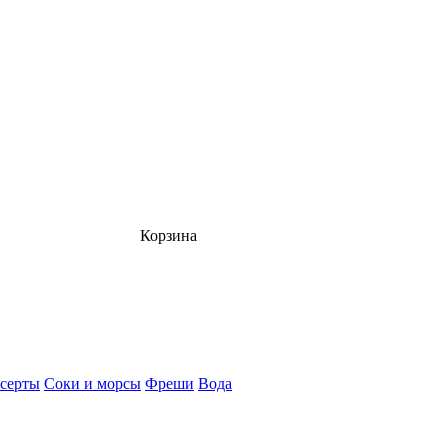
Корзина
серты
Соки и морсы
Фреши
Вода