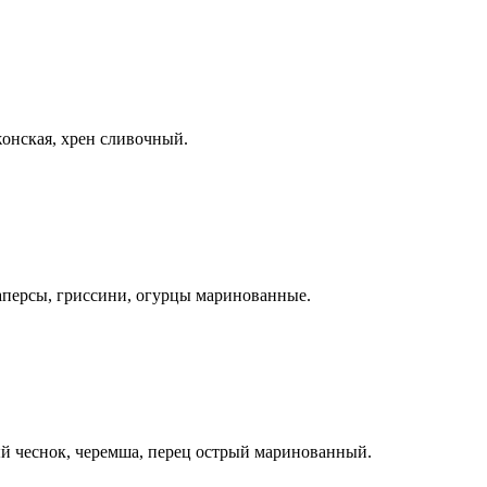
жонская, хрен сливочный.
каперсы, гриссини, огурцы маринованные.
й чеснок, черемша, перец острый маринованный.