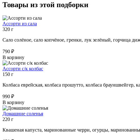
Товары из этой подборки
Ассорти из сала
320 г
Сало солёное, сало копчёное, гренки, лук зелёный, горчица ди
790 ₽
В корзину
Ассорти с/к колбас
150 г
Колбаса еврейская, колбаса прошутто, колбаса брауншвейгер, 
990 ₽
В корзину
Домашние соленья
220 г
Квашеная капуста, маринованные черри, огурцы, маринованны