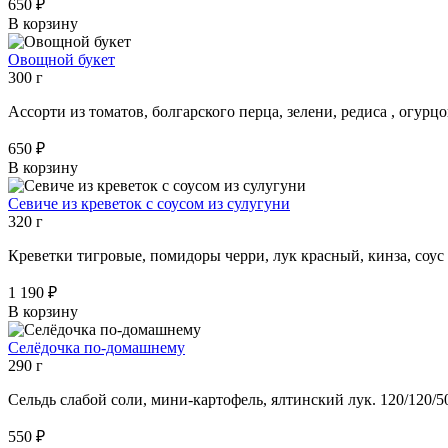
650 ₽
В корзину
Овощной букет
300 г
Ассорти из томатов, болгарского перца, зелени, редиса , огурц
650 ₽
В корзину
Севиче из креветок с соусом из сулугуни
320 г
Креветки тигровые, помидоры черри, лук красный, кинза, соус 
1 190 ₽
В корзину
Селёдочка по-домашнему
290 г
Сельдь слабой соли, мини-картофель, ялтинский лук. 120/120/5
550 ₽