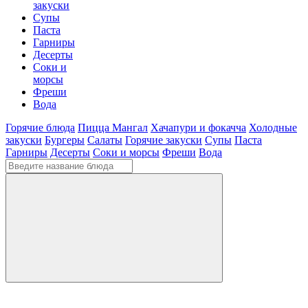
закуски
Супы
Паста
Гарниры
Десерты
Соки и
морсы
Фреши
Вода
Горячие блюда
Пицца
Мангал
Хачапури и фокачча
Холодные
закуски
Бургеры
Салаты
Горячие закуски
Супы
Паста
Гарниры
Десерты
Соки и морсы
Фреши
Вода