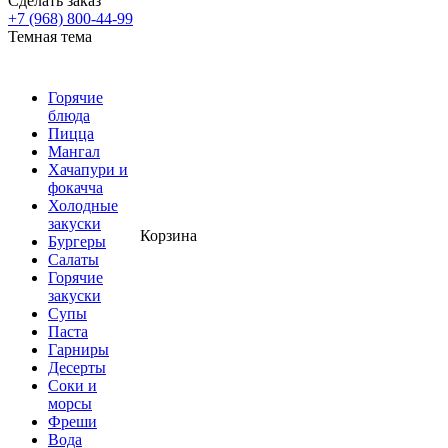
Сделать заказ
+7 (968) 800-44-99
Темная тема
Горячие
блюда
Пицца
Мангал
Хачапури и
фокачча
Холодные
закуски
Корзина
Бургеры
Салаты
Горячие
закуски
Супы
Паста
Гарниры
Десерты
Соки и
морсы
Фреши
Вода