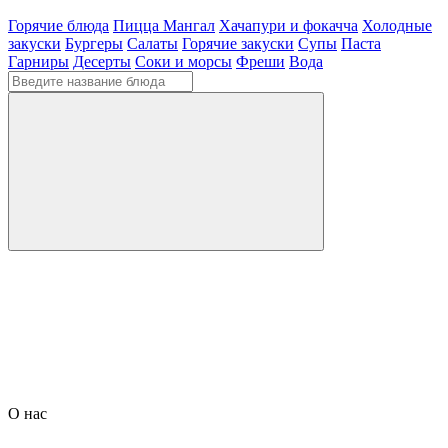
Горячие блюда
Пицца
Мангал
Хачапури и фокачча
Холодные
закуски
Бургеры
Салаты
Горячие закуски
Супы
Паста
Гарниры
Десерты
Соки и морсы
Фреши
Вода
О нас